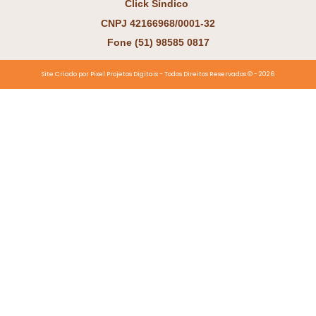
Click Síndico
CNPJ 42166968/0001-32
Fone (51) 98585 0817
Site Criado por Pixel Projetos Digitais - Todos Direitos Reservados ©️ - 2026