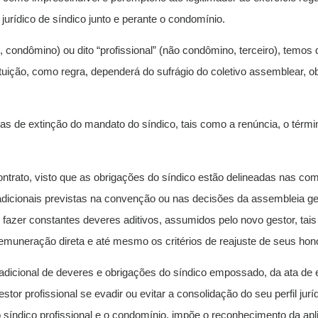
jurídico de síndico junto e perante o condomínio.
o, condômino) ou dito “profissional” (não condômino, terceiro), temos q
uição, como regra, dependerá do sufrágio do coletivo assemblear, ob
as de extinção do mandato do síndico, tais como a renúncia, o térmi
ntrato, visto que as obrigações do síndico estão delineadas nas comp
adicionais previstas na convenção ou nas decisões da assembleia ge
fazer constantes deveres aditivos, assumidos pelo novo gestor, tais
emuneração direta e até mesmo os critérios de reajuste de seus hono
adicional de deveres e obrigações do síndico empossado, da ata de 
or profissional se evadir ou evitar a consolidação do seu perfil juríd
 o síndico profissional e o condomínio, impõe o reconhecimento da ap