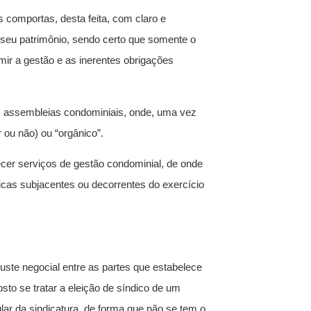
s comportas, desta feita, com claro e
o seu patrimônio, sendo certo que somente o
umir a gestão e as inerentes obrigações
das assembleias condominiais, onde, uma vez
 ou não) ou “orgânico”.
recer serviços de gestão condominial, de onde
icas subjacentes ou decorrentes do exercício
juste negocial entre as partes que estabelece
sto se tratar a eleição de síndico de um
ular da sindicatura, de forma que não se tem o