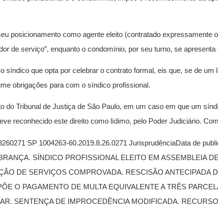
r seu posicionamento como agente eleito (contratado expressamente ou 
dor de serviço”, enquanto o condomínio, por seu turno, se apresent
síndico que opta por celebrar o contrato formal, eis que, se de um 
me obrigações para com o síndico profissional.
o do Tribunal de Justiça de São Paulo, em um caso em que um síndico
 teve reconhecido este direito como lídimo, pelo Poder Judiciário. C
8260271 SP 1004263-60.2019.8.26.0271 JurisprudênciaData de pub
OBRANÇA. SÍNDICO PROFISSIONAL ELEITO EM ASSEMBLEIA D
AÇÃO DE SERVIÇOS COMPROVADA. RESCISÃO ANTECIPADA D
PÕE O PAGAMENTO DE MULTA EQUIVALENTE A TRÊS PARC
AR. SENTENÇA DE IMPROCEDÊNCIA MODIFICADA. RECURSO