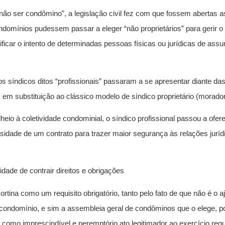
 não ser condômino”, a legislação civil fez com que fossem abertas a
ondomínios pudessem passar a eleger “não proprietários” para gerir 
ificar o intento de determinadas pessoas físicas ou jurídicas de ass
os síndicos ditos “profissionais” passaram a se apresentar diante 
 em substituição ao clássico modelo de síndico proprietário (morador
heio à coletividade condominial, o síndico profissional passou a ofe
sidade de um contrato para trazer maior segurança às relações juríd
dade de contrair direitos e obrigações
rtina como um requisito obrigatório, tanto pelo fato de que não é o a
 condomínio, e sim a assembleia geral de condôminos que o elege, po
i como imprescindível e peremptório ato legitimador ao exercício reg