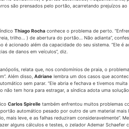
rros são prensados pelo portão, acarretando prejuízos ao 
síndico
Thiago Rocha
conhece o problema de perto. “Enfre
ia, trilho… ) de abertura do portão… Não adianta”, confess
tão é acionado além da capacidade do seu sistema. “Ele é
ias de danos em veículos”, diz.
rianópolis, relata que, nos condomínios de praia, o probl
am”. Além disso,
Adriane
lembra um dos casos que acontec
tomático sem parar. “Ele abria e fechava e tivemos muita 
ão não tem hora para estragar, a síndica adota uma soluçã
dico
Carlos Spirelle
também enfrentou muitos problemas co
o portão automático pesado por outro de um material mais l
io, mais leve, e as falhas reduziram consideravelmente”. 
fazer alguns cálculos e testes, o zelador Ademar Schaefer