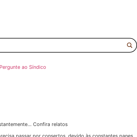
Pergunte ao Síndico
stantemente… Confira relatos
recisa passar por consertos, devido às constantes panes