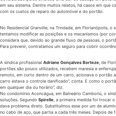
em seu sistema. Dentre muitos relatos, há casos em que ca
com os custos de reparo do automóvel e do portão.
No Residencial Granville, na Trindade, em Florianópolis, o 
tentamos modificar as posições e os mecanismos (por corre
considera que, devido ao grande fluxo de pessoas, o por
Para prevenir, contratamos um seguro para cobrir ocorrênc
A síndica profissional
Adriane Gonçalves Borteze
, de Flo
portões são pouco utilizados, recebem maresia e enferruj
remoto, em curto dentro de um carro, acionava o portão au
carro estava o controle danificado”, conta. E como o port
em qualquer dia ou horário”, diz.
No condomínio Aconcágua, em Balneário Camboriú, o sín
soluções. Segundo
Spirelle
, a primeira medida foi trocar 
dava problema direto. Substituímos esse por um de alumín
no cabo de aço, que partia a cada três meses. Depois de 