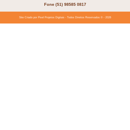
Fone (51) 98585 0817
Site Criado por Pixel Projetos Digitais - Todos Direitos Reservados ©️ - 2026